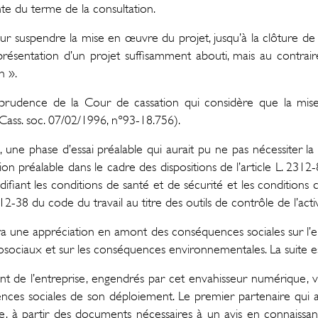
te du terme de la consultation.
 suspendre la mise en œuvre du projet, jusqu’à la clôture de la c
 présentation d’un projet suffisamment abouti, mais au con
n ».
risprudence de la Cour de cassation qui considère que la mi
Cass. soc. 07/02/1996, n°93-18.756).
on, une phase d’essai préalable qui aurait pu ne pas nécessiter 
n préalable dans le cadre des dispositions de l’article L. 2312-
nt les conditions de santé et de sécurité et les conditions de 
-38 du code du travail au titre des outils de contrôle de l’activi
 une appréciation en amont des conséquences sociales sur l’emploi
ociaux et sur les conséquences environnementales. La suite est
 de l’entreprise, engendrés par cet envahisseur numérique, va
nces sociales de son déploiement. Le premier partenaire qui a
ce, à partir des documents nécessaires à un avis en connaissa