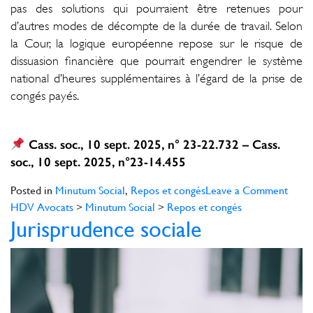
pas des solutions qui pourraient être retenues pour
d’autres modes de décompte de la durée de travail. Selon
la Cour, la logique européenne repose sur le risque de
dissuasion financière que pourrait engendrer le système
national d’heures supplémentaires à l’égard de la prise de
congés payés.
Cass. soc., 10 sept. 2025, n° 23-22.732 – Cass.
soc., 10 sept. 2025, n°23-14.455
on
Posted in
Minutum Social
,
Repos et congés
Leave a Comment
Enco
HDV Avocats
>
Minutum Social
>
Repos et congés
Jurisprudence sociale
du
nouv
sur
les
cong
payés