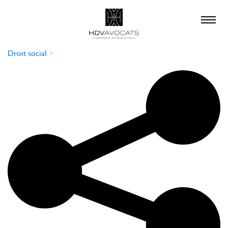
×
QUE RECHERCHEZ-
VOUS ?
Droit social
>
droit social