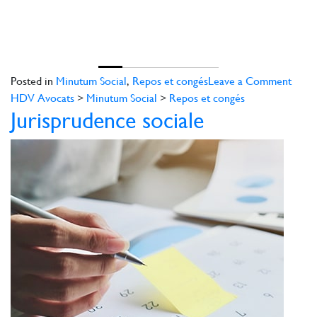
on
Posted in
Minutum Social
,
Repos et congés
Leave a Comment
Juris
HDV Avocats
>
Minutum Social
>
Repos et congés
Jurisprudence sociale
socia