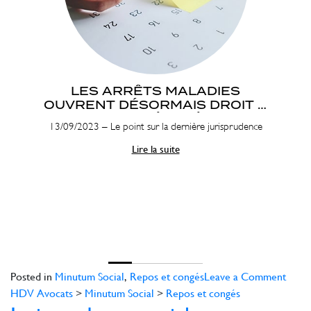
LES ARRÊTS MALADIES
OUVRENT DÉSORMAIS DROIT À
CONGÉ PAYÉ
13/09/2023 – Le point sur la dernière jurisprudence
Lire la suite
on
Posted in
Minutum Social
,
Repos et congés
Leave a Comment
Juris
HDV Avocats
>
Minutum Social
>
Repos et congés
socia