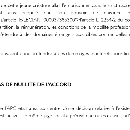
, de cette jeune créature allait l’emprisonner dans le strict cadre
i est ainsi rappelé que son pouvoir de nuisance 
es/article_lc/LEGIARTI000037385300″>l’article L. 2254-2 du c
partition, la rémunération, les conditions de la mobilité professi
 s’étendre à des domaines étrangers aux cibles contractuelles 
ts pouvaient donc prétendre à des dommages et intérêts pour lic
AS DE NULLITE DE L’ACCORD
 l’APC était aussi au centre d’une décision relative à l’exist
estructives. Le même juge social a précisé que ni les clauses, n