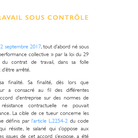
TRAVAIL SOUS CONTRÔLE
22 septembre 2017
, tout d’abord né sous
erformance collective » par la loi du 29
r du contrat de travail, dans sa folle
d’être arrêté.
 finalité. Sa finalité, dès lors que
teur a consacré au fil des différentes
’accord d’entreprise sur des normes de
résistance contractuelle ne pouvait
sance. La cible de ce tueur concerne les
ue définis par
l’article L.2254-2
du code
qui résiste, le salarié qui s’oppose aux
es issues de cet accord s’expose, a été