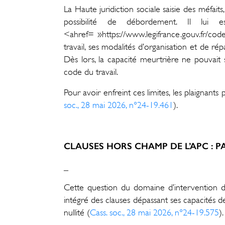
La Haute juridiction sociale saisie des méfaits
possibilité de débordement. Il lu
<ahref= »https://www.legifrance.gouv.fr/cod
travail, ses modalités d’organisation et de ré
Dès lors, la capacité meurtrière ne pouvait
code du travail.
Pour avoir enfreint ces limites, les plaignan
soc., 28 mai 2026, n°24-19.461
).
CLAUSES HORS CHAMP DE L’APC : P
_
Cette question du domaine d’intervention de
intégré des clauses dépassant ses capacités d
nullité (
Cass. soc., 28 mai 2026, n°24-19.575
).