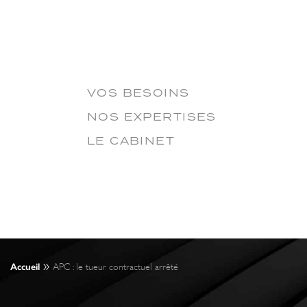
VOS BESOINS
NOS EXPERTISES
LE CABINET
»
Accueil
APC : le tueur contractuel arrêté