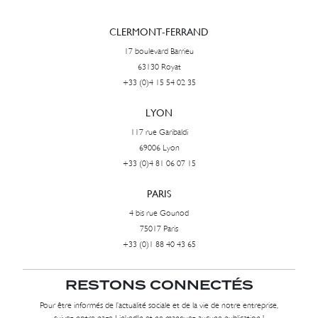
CLERMONT-FERRAND
17 boulevard Barrieu
63130 Royat
+33 (0)4 15 54 02 35
LYON
117 rue Garibaldi
69006 Lyon
+33 (0)4 81 06 07 15
PARIS
4 bis rue Gounod
75017 Paris
+33 (0)1 88 40 43 65
RESTONS CONNECTÉS
Pour être informés de l’actualité sociale et de la vie de notre entreprise,