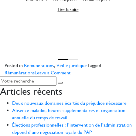
Lire la suite
Posted in
Rémunérations
,
Veille juridique
Tagged
on
Rémunérations
Leave a Comment
Les
mesures
Articles récents
en
faveur
Deux nouveaux domaines écartés du préjudice nécessaire
du
Absence maladie, heures supplémentaires et organisation
pouvoir
annuelle du temps de travail
d’achat
Élections professionnelles : l’intervention de l’administration
dépend d’une négociation loyale du PAP