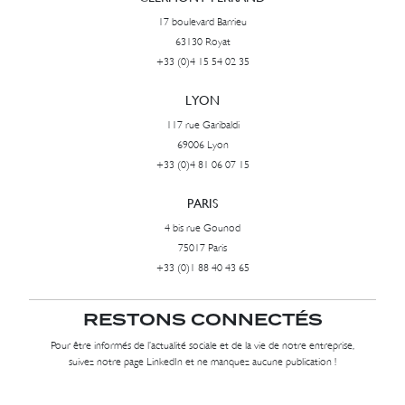
17 boulevard Barrieu
63130 Royat
+33 (0)4 15 54 02 35
LYON
117 rue Garibaldi
69006 Lyon
+33 (0)4 81 06 07 15
PARIS
4 bis rue Gounod
75017 Paris
+33 (0)1 88 40 43 65
RESTONS CONNECTÉS
Pour être informés de l’actualité sociale et de la vie de notre entreprise,
suivez notre page LinkedIn et ne manquez aucune publication !