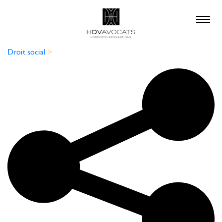
×
QUE RECHERCHEZ-
VOUS ?
Droit social
>
droit social