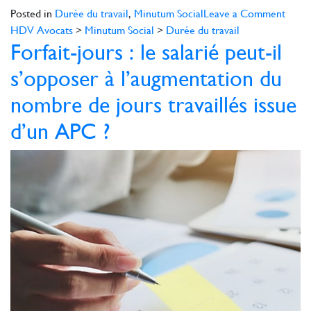
on
Posted in
Durée du travail
,
Minutum Social
Leave a Comment
Suivi
HDV Avocats
>
Minutum Social
>
Durée du travail
Forfait-jours : le salarié peut-il
du
temp
s’opposer à l’augmentation du
du
travai
nombre de jours travaillés issue
des
d’un APC ?
salari
par
géolo
:
Des
condi
très
strict
!