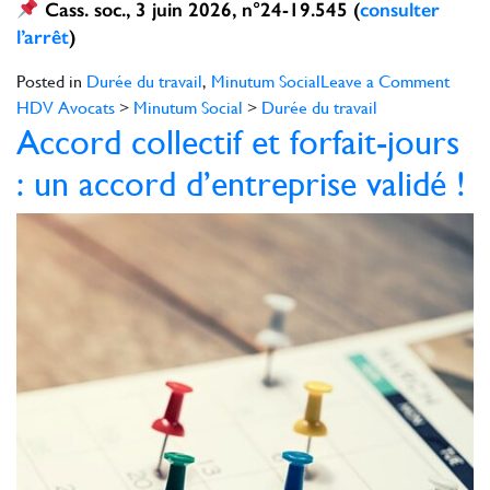
Cass. soc., 3 juin 2026, n°24-19.545 (
consulter
l’arrêt
)
on
Posted in
Durée du travail
,
Minutum Social
Leave a Comment
Abse
HDV Avocats
>
Minutum Social
>
Durée du travail
Accord collectif et forfait-jours
malad
heure
: un accord d’entreprise validé !
suppl
et
organ
annue
du
temp
de
travai