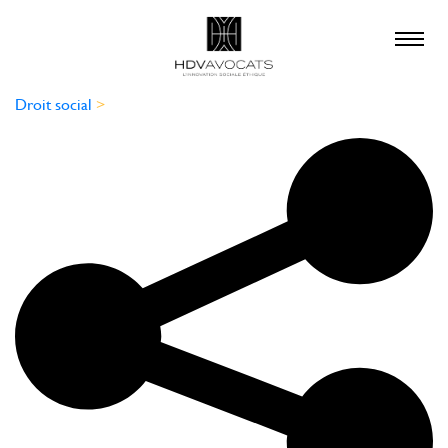
×
QUE RECHERCHEZ-
VOUS ?
Droit social
>
droit social