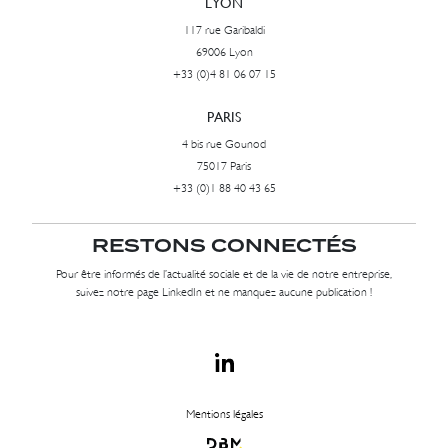
LYON
117 rue Garibaldi
69006 Lyon
+33 (0)4 81 06 07 15
PARIS
4 bis rue Gounod
75017 Paris
+33 (0)1 88 40 43 65
RESTONS CONNECTÉS
Pour être informés de l’actualité sociale et de la vie de notre entreprise,
suivez notre page LinkedIn et ne manquez aucune publication !
Mentions légales
Dbm