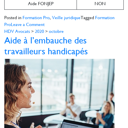
Aide FONJEP
NON
Posted in
Formation Pro
,
Veille juridique
Tagged
Formation
on
Pro
Leave a Comment
Aide
HDV Avocats
>
2020
>
octobre
Aide à l’embauche des
à
l’embauche
travailleurs handicapés
des
jeunes
de
moins
de
26
ans