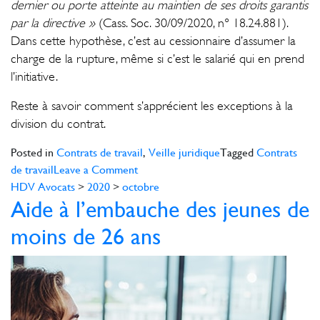
dernier ou porte atteinte au maintien de ses droits garantis
par la directive »
(Cass. Soc. 30/09/2020, n° 18.24.881).
Dans cette hypothèse, c’est au cessionnaire d’assumer la
charge de la rupture, même si c’est le salarié qui en prend
l’initiative.
Reste à savoir comment s’apprécient les exceptions à la
division du contrat.
Posted in
Contrats de travail
,
Veille juridique
Tagged
Contrats
on
de travail
Leave a Comment
Le
HDV Avocats
>
2020
>
octobre
Aide à l’embauche des jeunes de
contrat
déchiré
moins de 26 ans