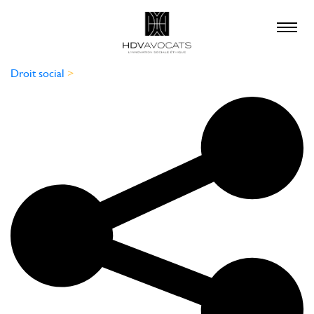
×
QUE RECHERCHEZ-
VOUS ?
Droit social
>
droit social