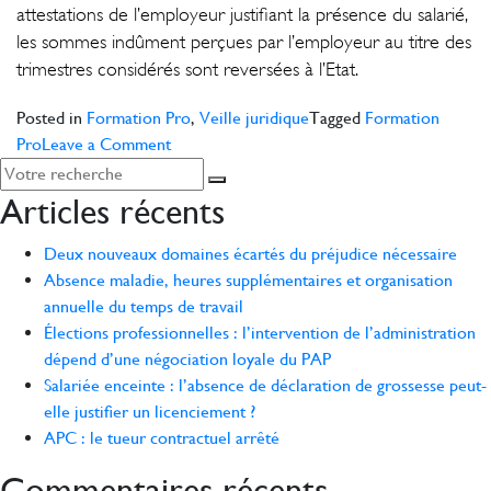
attestations de l’employeur justifiant la présence du salarié,
les sommes indûment perçues par l’employeur au titre des
trimestres considérés sont reversées à l’Etat.
Posted in
Formation Pro
,
Veille juridique
Tagged
Formation
on
Pro
Leave a Comment
Aide
à
Articles récents
l’embauche
des
Deux nouveaux domaines écartés du préjudice nécessaire
travailleurs
Absence maladie, heures supplémentaires et organisation
handicapés
annuelle du temps de travail
Élections professionnelles : l’intervention de l’administration
dépend d’une négociation loyale du PAP
Salariée enceinte : l’absence de déclaration de grossesse peut-
elle justifier un licenciement ?
APC : le tueur contractuel arrêté
Commentaires récents