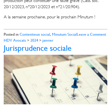
production peut constituer une faute grave (Cass. soc.
20/12/2023, n°20/12/2023 et n°21/20.904).
A la semaine prochaine, pour le prochain Minutum !
on
Posted in
Contentieux social
,
Minutum Social
Leave a Comment
Jur
HDV Avocats
>
2024
>
janvier
Jurisprudence sociale
soc