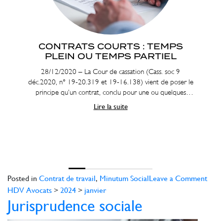
CONTRATS COURTS : TEMPS
PLEIN OU TEMPS PARTIEL
28/12/2020 – La Cour de cassation (Cass. soc 9
déc.2020, n° 19-20.319 et 19-16.138) vient de poser le
principe qu’un contrat, conclu pour une ou quelques
journées, pour lequel le temps travaillé est inférieur à 35
Lire la suite
h hebdomadaire est un contrat à temps partiel.
on
Posted in
Contrat de travail
,
Minutum Social
Leave a Comment
Juri
HDV Avocats
>
2024
>
janvier
Jurisprudence sociale
soci