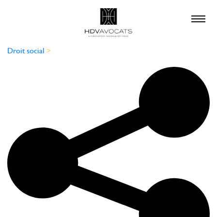
×
QUE RECHERCHEZ-
VOUS ?
Droit social
>
droit social