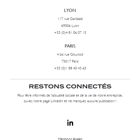
LYON
117 rue Garibaldi
69006 Lyon
+33 (0)4 81 06 07 15
PARIS
4 bis rue Gounod
75017 Paris
+33 (0)1 88 40 43 65
RESTONS CONNECTÉS
Pour être informés de l’actualité sociale et de la vie de notre entreprise,
suivez notre page LinkedIn et ne manquez aucune publication !
Mentions légales