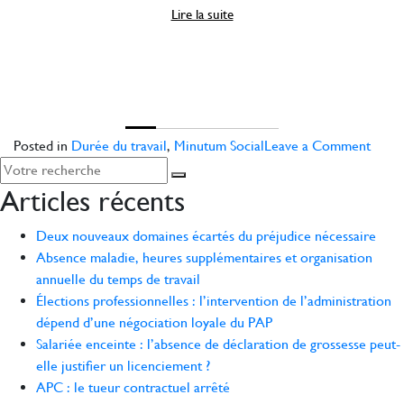
certaines personnes se trouvant dans l’impossibilité de
Lire la suite
travailler en raison de leur situation liée à l’épidémie de
Covid-19.
on
Posted in
Durée du travail
,
Minutum Social
Leave a Comment
Juris
socia
Articles récents
Deux nouveaux domaines écartés du préjudice nécessaire
Absence maladie, heures supplémentaires et organisation
annuelle du temps de travail
Élections professionnelles : l’intervention de l’administration
dépend d’une négociation loyale du PAP
Salariée enceinte : l’absence de déclaration de grossesse peut-
elle justifier un licenciement ?
APC : le tueur contractuel arrêté