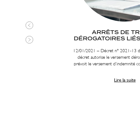
ARRÊTS DE TR
DÉROGATOIRES LIÉS
19
20-
12/01/2021 – Décret n° 2021-13 du
tive
décret autorise le versement dérog
prévoit le versement d’indemnité 
certaines personnes se trouvant dan
travailler en raison de leur situation
Lire la suite
Covid-19.