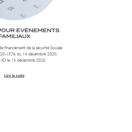
POUR ÉVÉNEMENTS
FAMILIAUX
e financement de la sécurité Sociale
11/
20-1576 du 14 décembre 2020,
dep
u JO le 15 décembre 2020.
l’
Lire la suite