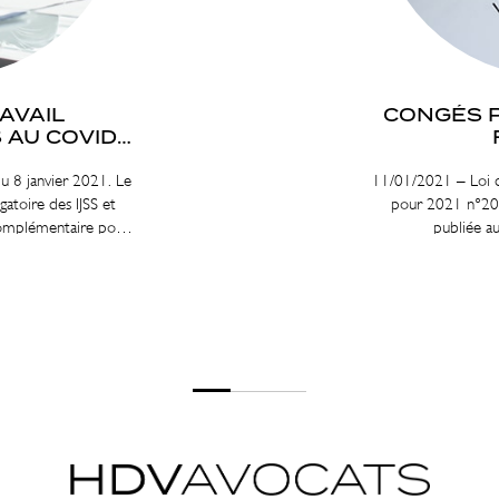
AVAIL
CONGÉS 
 AU COVID-
 8 janvier 2021. Le
11/01/2021 – Loi d
atoire des IJSS et
pour 2021 n°20
complémentaire pour
publiée a
s l’impossibilité de
 liée à l’épidémie de