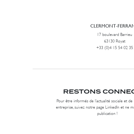
CLERMONT-FERRA
17 boulevard Barrieu
63130 Royat
+33 (0)4 15 54 02 35
RESTONS CONNE
Pour être informés de l’actualité sociale et de 
entreprise, suivez notre page LinkedIn et ne
publication !