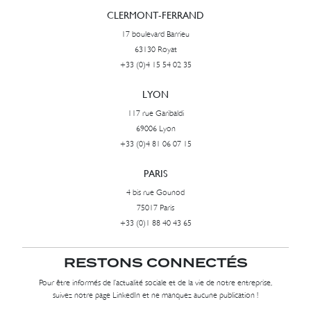
CLERMONT-FERRAND
17 boulevard Barrieu
63130 Royat
+33 (0)4 15 54 02 35
LYON
117 rue Garibaldi
69006 Lyon
+33 (0)4 81 06 07 15
PARIS
4 bis rue Gounod
75017 Paris
+33 (0)1 88 40 43 65
RESTONS CONNECTÉS
Pour être informés de l’actualité sociale et de la vie de notre entreprise,
suivez notre page LinkedIn et ne manquez aucune publication !