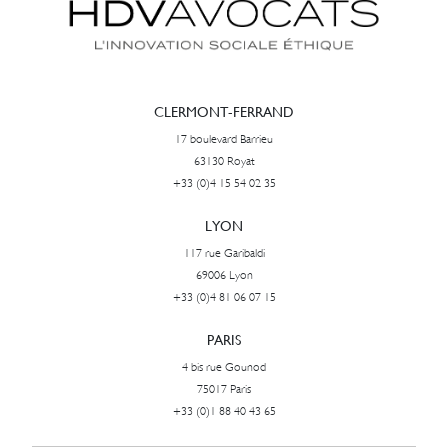
CLERMONT-FERRAND
17 boulevard Barrieu
63130 Royat
+33 (0)4 15 54 02 35
LYON
117 rue Garibaldi
69006 Lyon
+33 (0)4 81 06 07 15
PARIS
4 bis rue Gounod
75017 Paris
+33 (0)1 88 40 43 65