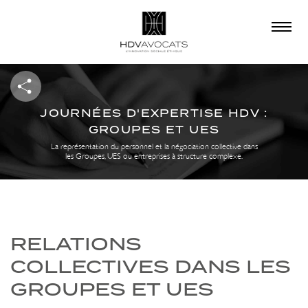
×
QUE RECHERCHEZ-
VOUS ?
JOURNÉES D'EXPERTISE HDV :
GROUPES ET UES
La représentation du personnel et la négociation collective dans
les Groupes, UES ou entreprises à structure complexe.
RELATIONS
COLLECTIVES DANS LES
GROUPES ET UES