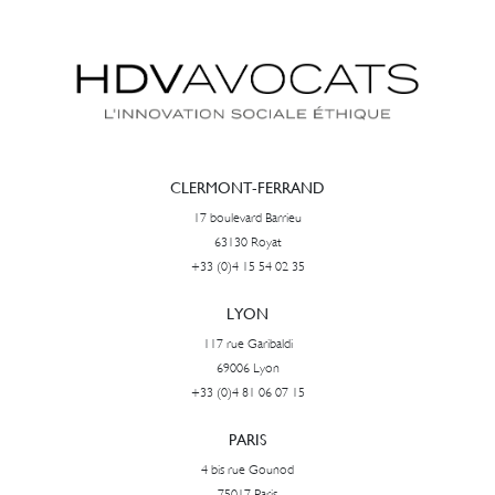
CLERMONT-FERRAND
17 boulevard Barrieu
63130 Royat
+33 (0)4 15 54 02 35
LYON
117 rue Garibaldi
69006 Lyon
+33 (0)4 81 06 07 15
PARIS
4 bis rue Gounod
75017 Paris