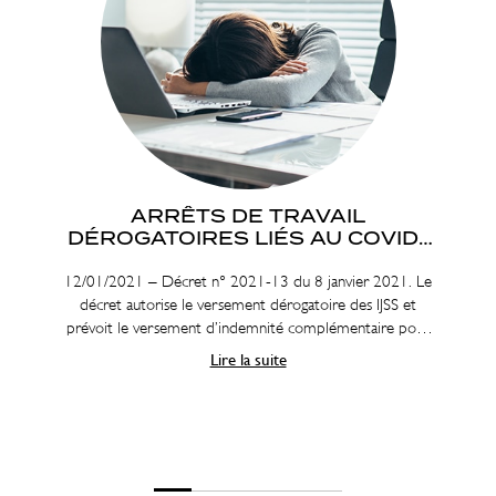
ARRÊTS DE TRAVAIL
DÉROGATOIRES LIÉS AU COVID-
19
12/01/2021 – Décret n° 2021-13 du 8 janvier 2021. Le
décret autorise le versement dérogatoire des IJSS et
prévoit le versement d’indemnité complémentaire pour
certaines personnes se trouvant dans l’impossibilité de
Lire la suite
travailler en raison de leur situation liée à l’épidémie de
Covid-19.