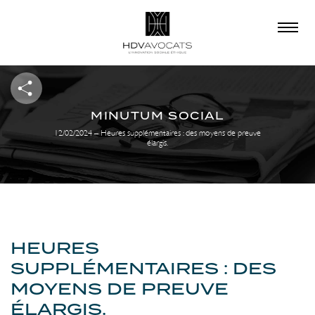
×
QUE RECHERCHEZ-
VOUS ?
MINUTUM SOCIAL
12/02/2024 – Heures supplémentaires : des moyens de preuve
élargis.
HEURES
SUPPLÉMENTAIRES : DES
MOYENS DE PREUVE
ÉLARGIS.