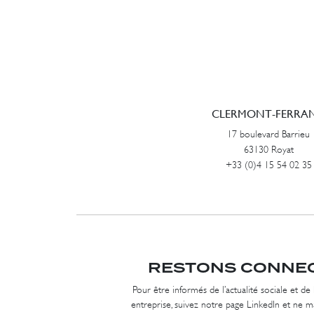
CLERMONT-FERRA
17 boulevard Barrieu
63130 Royat
+33 (0)4 15 54 02 35
RESTONS CONNE
Pour être informés de l’actualité sociale et de 
entreprise, suivez notre page LinkedIn et ne