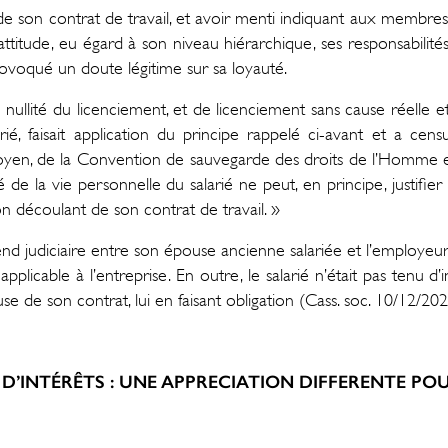
ion de son contrat de travail, et avoir menti indiquant aux membr
titude, eu égard à son niveau hiérarchique, ses responsabilité
rovoqué un doute légitime sur sa loyauté.
nullité du licenciement, et de licenciement sans cause réelle et
arié, faisait application du principe rappelé ci-avant et a cen
yen, de la Convention de sauvegarde des droits de l’Homme et 
ré de la vie personnelle du salarié ne peut, en principe, justifier 
n découlant de son contrat de travail. »
end judiciaire entre son épouse ancienne salariée et l’employeur 
te applicable à l’entreprise. En outre, le salarié n’était pas te
use de son contrat, lui en faisant obligation (Cass. soc. 10/12/20
D’INTÉRÊTS : UNE APPRECIATION DIFFERENTE PO