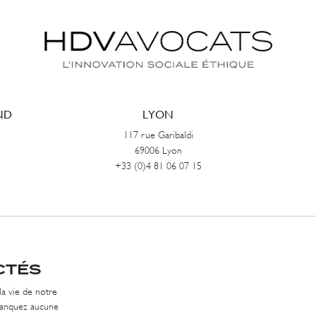
ND
LYON
117 rue Garibaldi
69006 Lyon
+33 (0)4 81 06 07 15
CTÉS
la vie de notre
 manquez aucune