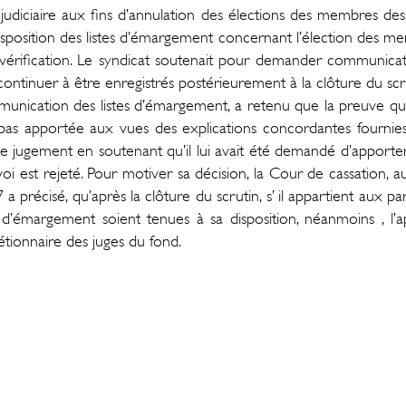
nal judiciaire aux fins d’annulation des élections des membres
position des listes d’émargement concernant l’élection des mem
 vérification. Le syndicat soutenait pour demander communicat
ontinuer à être enregistrés postérieurement à la clôture du scr
munication des listes d’émargement, a retenu que la preuve qu’
t pas apportée aux vues des explications concordantes fournies 
 le jugement en soutenant qu’il lui avait été demandé d’apporter
rvoi est rejeté. Pour motiver sa décision, la Cour de cassation,
7 a précisé, qu’après la clôture du scrutin, s’ il appartient aux 
s d’émargement soient tenues à sa disposition, néanmoins , l’ap
rétionnaire des juges du fond.