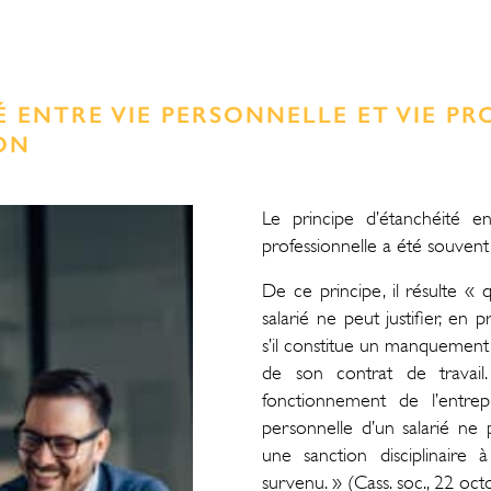
É ENTRE VIE PERSONNELLE ET VIE P
ON
Le principe d’étanchéité e
professionnelle a été souvent
De ce principe, il résulte « 
salarié ne peut justifier, en p
s’il constitue un manquement 
de son contrat de travail.
fonctionnement de l’entrepr
personnelle d’un salarié n
une sanction disciplinaire 
survenu. » (Cass. soc., 22 oc