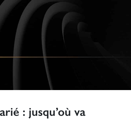
arié : jusqu’où va