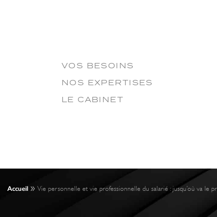
VOS BESOINS
NOS EXPERTISES
LE CABINET
»
Accueil
Vie personnelle et vie professionnelle du salarié : jusqu’où va le pr