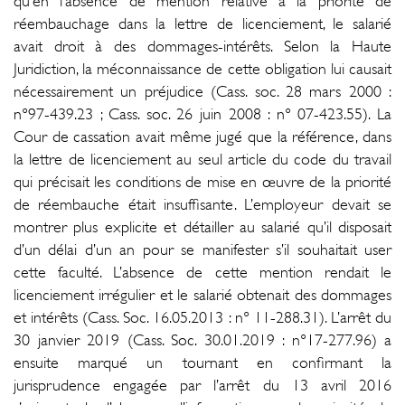
qu’en l’absence de mention relative à la priorité de
réembauchage dans la lettre de licenciement, le salarié
avait droit à des dommages-intérêts. Selon la Haute
Juridiction, la méconnaissance de cette obligation lui causait
nécessairement un préjudice (Cass. soc. 28 mars 2000 :
n°97-439.23 ; Cass. soc. 26 juin 2008 : n° 07-423.55). La
Cour de cassation avait même jugé que la référence, dans
la lettre de licenciement au seul article du code du travail
qui précisait les conditions de mise en œuvre de la priorité
de réembauche était insuffisante. L’employeur devait se
montrer plus explicite et détailler au salarié qu’il disposait
d’un délai d’un an pour se manifester s’il souhaitait user
cette faculté. L’absence de cette mention rendait le
licenciement irrégulier et le salarié obtenait des dommages
et intérêts (Cass. Soc. 16.05.2013 : n° 11-288.31). L’arrêt du
30 janvier 2019 (Cass. Soc. 30.01.2019 : n°17-277.96) a
ensuite marqué un tournant en confirmant la
jurisprudence engagée par l’arrêt du 13 avril 2016