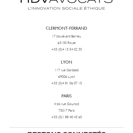
CLERMONT-FERRAND
17 boulevard Barrieu
63130 Royat
+33 (0)4 15 54 02 35
LYON
117 rue Garibaldi
69006 Lyon
+33 (0)4 81 06 07 15
PARIS
4 bis rue Gounod
75017 Paris
+33 (0)1 88 40 43 65