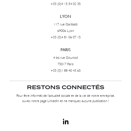
+33 (0)4 15 54 02 35
LYON
117 rue Garibaldi
69006 Lyon
+33 (0)4 81 06 07 15
PARIS
4 bis rue Gounod
75017 Paris
+33 (0)1 88 40 43 65
RESTONS CONNECTÉS
Pour être informés de l’actualité sociale et de la vie de notre entreprise,
suivez notre page LinkedIn et ne manquez aucune publication !